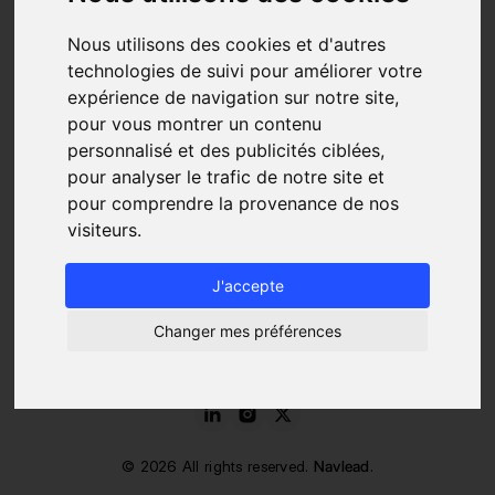
RESSOURCES
Nous utilisons des cookies et d'autres
Blog
technologies de suivi pour améliorer votre
FAQ
expérience de navigation sur notre site,
À propos
pour vous montrer un contenu
Tarifs
personnalisé et des publicités ciblées,
Contact
pour analyser le trafic de notre site et
LÉGAL
pour comprendre la provenance de nos
Mentions Légales
visiteurs.
Politique de traitement des cookies
Conditions de service et d'utilisation
J'accepte
Charte de protection des données
Changer mes préférences
©
2026
All rights reserved.
Navlead
.