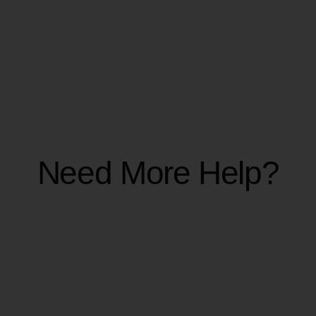
Sélectionnez Annuler
: Ici, vous verrez l'option
pour annuler votre abonnement.
Suivez les instructions
: Suivez les
instructions à l'écran pour compléter le
processus d'annulation.
En suivant ces étapes, vous pouvez gérer
efficacement votre abonnement.
Need More Help?
CRÉDITS ET
FACTURATION
Combien de crédits coûte la