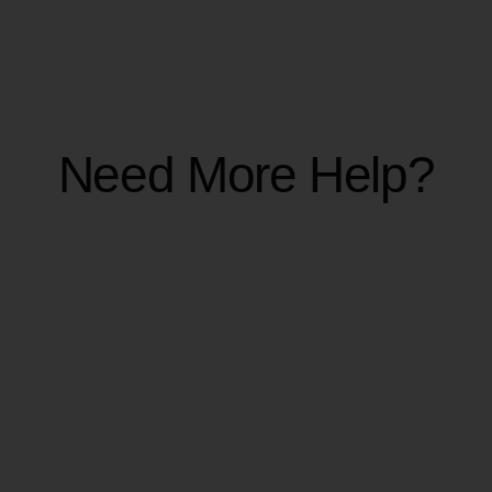
Vérifiez les changements
: Vérifiez les détails
tarifaires du nouveau plan.
Confirmez
: Cliquez sur le bouton de
confirmation pour appliquer vos modifications.
Need More Help?
CRÉDITS ET
FACTURATION
Combien de crédits coûte la
vérification d’un email ?
Learn More