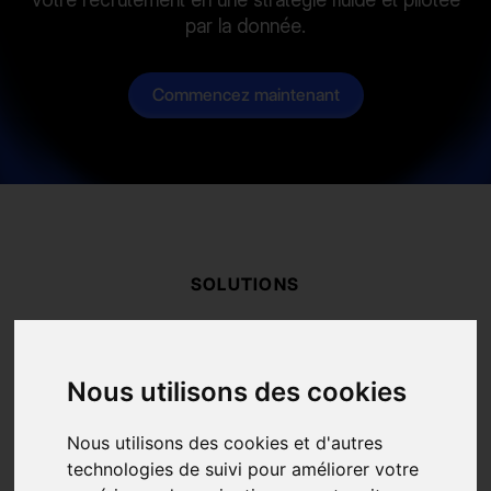
par la donnée.
Commencez maintenant
SOLUTIONS
Ventes
Recrutement
Marketing
Nous utilisons des cookies
RESSOURCES
Nous utilisons des cookies et d'autres
Blog
technologies de suivi pour améliorer votre
FAQ