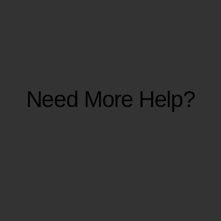
· Rendez-vous dans "Limites d’import" dans
NavLead
· Cliquez sur les trois points en haut à droite
· Activez le
partage des importations
Need More Help?
CRÉDITS ET
FACTURATION
Combien de crédits coûte la
vérification d’un email ?