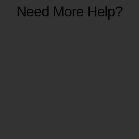
pour assurer la sécurité de votre compte.
Need More Help?
CRÉDITS ET
FACTURATION
Combien de crédits coûte la
vérification d’un email ?
Learn More