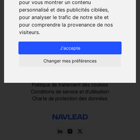
pour vous montrer un contenu
Recrutement
Marketing
personnalisé et des publicités ciblées,
RESSOURCES
pour analyser le trafic de notre site et
pour comprendre la provenance de nos
Blog
visiteurs.
FAQ
À propos
J'accepte
Tarifs
Contact
Changer mes préférences
LÉGAL
Mentions Légales
Politique de traitement des cookies
Conditions de service et d'utilisation
Charte de protection des données